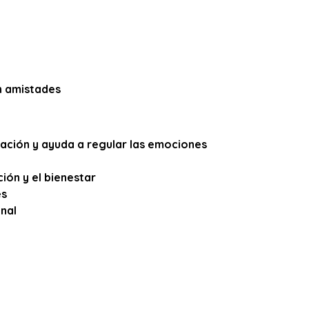
n amistades
ación y ayuda a regular las emociones
ción y el bienestar
és
onal