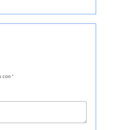
s con
*