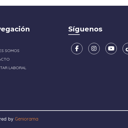
egación
Síguenos
ES SOMOS
ACTO
STAR LABORAL
ered by
Geniorama