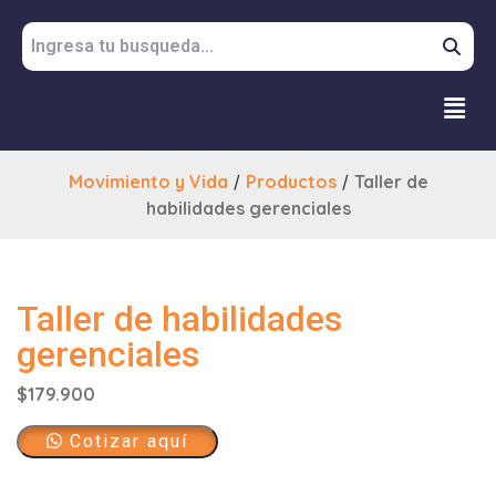
Movimiento y Vida
/
Productos
/
Taller de
habilidades gerenciales
Taller de habilidades
gerenciales
$
179.900
Cotizar aquí