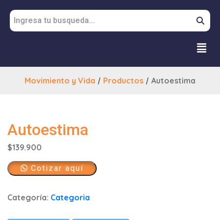
Movimiento y Vida
/
Productos
/
Autoestima
Autoestima
$
139.900
Cotizar aquí
Categoría:
Categoria