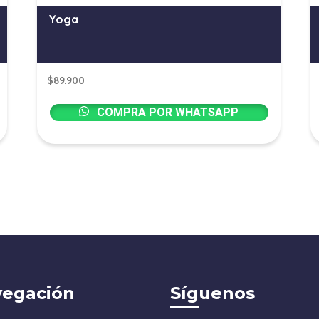
Yoga
$
89.900
COMPRA POR WHATSAPP
egación
Síguenos