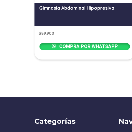
Gimnasia Abdominal Hipopresiva
$
89.900
COMPRA POR WHATSAPP
Categorías
Nav