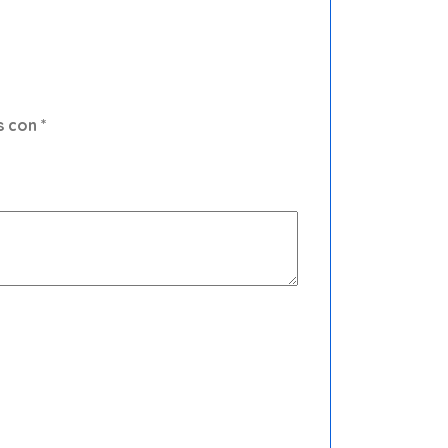
s con
*