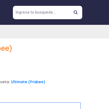
bee)
queta:
Ultimate (frisbee)