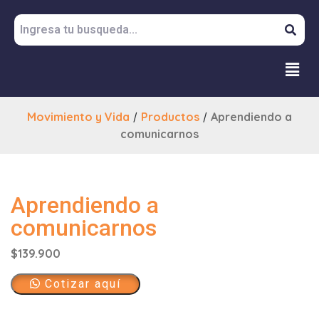
Movimiento y Vida
/
Productos
/
Aprendiendo a
comunicarnos
Aprendiendo a
comunicarnos
$
139.900
Cotizar aquí