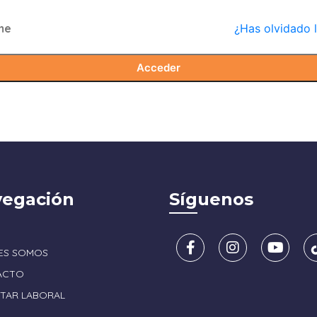
me
¿Has olvidado 
Acceder
egación
Síguenos
ES SOMOS
ACTO
STAR LABORAL